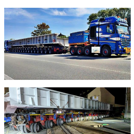
Remorques modulaires
SPMT remorques automotrices
Système de pont mobile
Montage
Secteurs
Energie éolienne
Energie
Industrie du bâtiment
Pétrochimie
ACCUEIL
ACTUALITÉS
EMPLOI
CONTACT
DEMANDE D'OFFRE
DEUTSCH
FRANÇAIS
ENGLISH