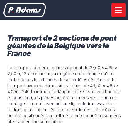
Entreprise
Présentation
Nos sites
Certifications
Transport de 2 sections de pont
Partenariats
géantes de la Belgique vers la
France
Services
Le transport de deux sections de pont de 27,00 x 4,65 x
Etudes de faisabilité
Gestion de projets
2,50m, 125 to chacune, a exigé de notre équipe qu'elle
Transport routier
Déchargement sur chantier
mette toutes les chances de son côté. Après 2 nuits de
transport avec des dimensions totales de 49,50 x 4,65 x
Travaux d’Installation
Transport multimodal
4,00m, 240 to (remorque 17 lignes d'essieux avec tracteur
Location
et pousseur), les pièces ont été amenées vers le lieu de
montage final, en traversant une ligne de tramway et en
rentrant dans une entrée étroite. Finalement, les pièces
Equipement
ont été positionnées au millimètre près pour être soudées
plus tard en une seule pièce.
Semi-remorques spéciales
Éoliennes