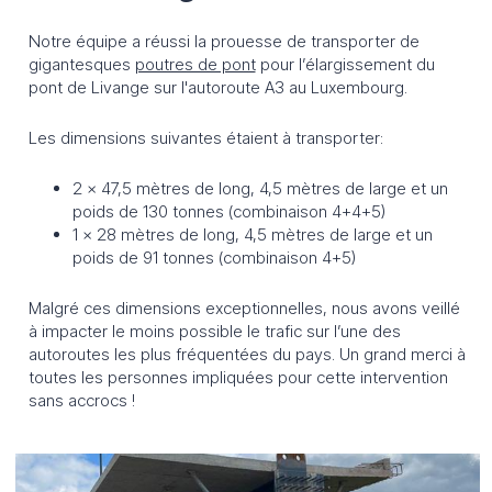
Remorques modulaires
SPMT remorques automotrices
Notre équipe a réussi la prouesse de transporter de
Système de pont mobile
Montage
gigantesques
poutres de pont
pour l’élargissement du
pont de Livange sur l'autoroute A3 au Luxembourg.
Secteurs
Les dimensions suivantes étaient à transporter:
Energie éolienne
Energie
Industrie du bâtiment
2 x 47,5 mètres de long, 4,5 mètres de large et un
Pétrochimie
poids de 130 tonnes (combinaison 4+4+5)
1 x 28 mètres de long, 4,5 mètres de large et un
poids de 91 tonnes (combinaison 4+5)
ACCUEIL
ACTUALITÉS
EMPLOI
CONTACT
Malgré ces dimensions exceptionnelles, nous avons veillé
à impacter le moins possible le trafic sur l’une des
DEMANDE D'OFFRE
autoroutes les plus fréquentées du pays. Un grand merci à
toutes les personnes impliquées pour cette intervention
sans accrocs !
DEUTSCH
FRANÇAIS
ENGLISH