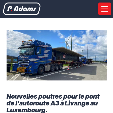
Entreprise
Présentation
Nos sites
Certifications
Partenariats
Services
Etudes de faisabilité
Gestion de projets
Transport routier
Déchargement sur chantier
Travaux d’Installation
Transport multimodal
Location
Nouvelles poutres pour le pont
Equipement
de l’autoroute A3 à Livange au
Luxembourg.
Semi-remorques spéciales
Éoliennes