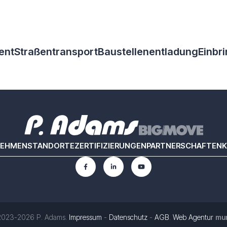
ent
Straßentransport
Baustellenentladung
Einbr
NEHMEN
STANDORTE
ZERTIFIZIERUNGEN
PARTNERSCHAFTEN
K
023-2026 P. Adams.
Impressum
-
Datenschutz
-
AGB
.
Web Agentur
mum