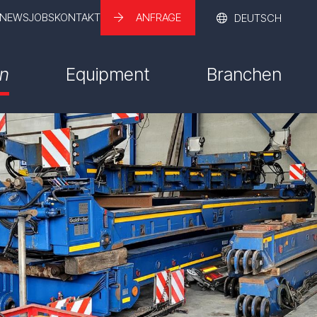
NEWS
JOBS
KONTAKT
ANFRAGE
DEUTSCH
FRANÇAIS
ENGLISH
en
Equipment
Branchen