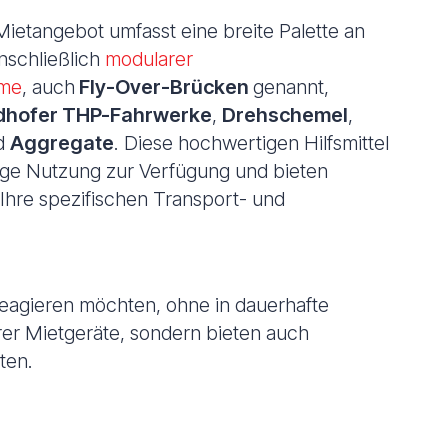
ietangebot umfasst eine breite Palette an
inschließlich
modularer
eme
, auch
Fly-Over-Brücken
genannt,
ldhofer THP-Fahrwerke
,
Drehschemel
,
d
Aggregate
. Diese hochwertigen Hilfsmittel
stige Nutzung zur Verfügung und bieten
Ihre spezifischen Transport- und
.
reagieren möchten, ohne in dauerhafte
rer Mietgeräte, sondern bieten auch
ten.