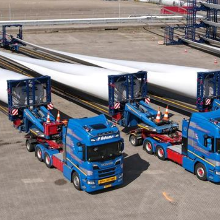
Remorques modulaires
SPMT remorques automotrices
Système de pont mobile
Montage
Secteurs
Energie éolienne
Energie
Industrie du bâtiment
Pétrochimie
ACCUEIL
ACTUALITÉS
EMPLOI
CONTACT
DEMANDE D'OFFRE
DEUTSCH
FRANÇAIS
ENGLISH