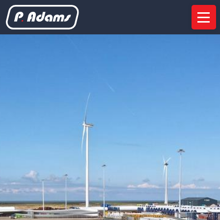
Entreprise
Présentation
Nos sites
Certifications
Partenariats
Services
Etudes de faisabilité
Gestion de projets
Transport routier
Déchargement sur chantier
Travaux d’Installation
Transport multimodal
Location
Equipement
Semi-remorques spéciales
Éoliennes