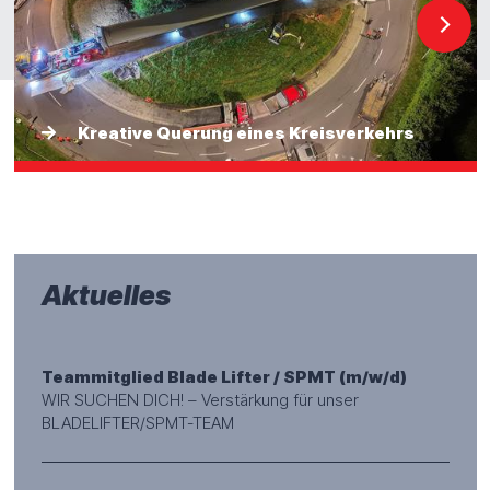
Kreative Querung eines Kreisverkehrs
Aktuelles
Teammitglied Blade Lifter / SPMT (m/w/d)
WIR SUCHEN DICH! – Verstärkung für unser
BLADELIFTER/SPMT-TEAM