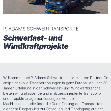
Brückenüberfahrsystem
Montage
Branchen
P. ADAMS SCHWERTRANSPORTE
Windkraft
Energie
Bauwirtschaft
Schwerlast- und
Petrochemie
Windkraftprojekte
HOME
NEWS
JOBS
KONTAKT
ANFRAGE
Willkommen bei P. Adams Schwertransporte, Ihrem Partner für
DEUTSCH
FRANÇAIS
ENGLISH
anspruchsvolle Transportlösungen in ganz Europa. Mit über 30
Jahren Erfahrung in der Schwerlast- und Windkraftbranche
bieten wir umfassende und maßgeschneiderte Transport-
und Projektmanagementlösungen -von der
Machbarkeitsstudie über die Durchführung der Transporte mit
eigenem Fuhrpark bis zur Entladung und Einbringung auf der